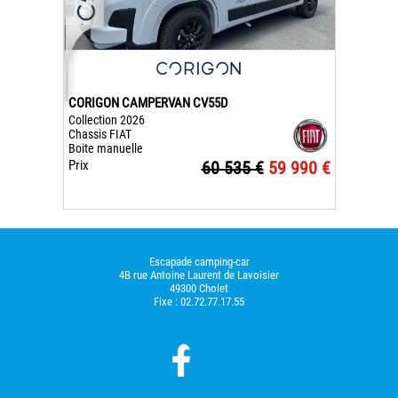
CORIGON CAMPERVAN CV55D
Collection 2026
Chassis FIAT
Boite manuelle
Prix
60 535 €
59 990 €
Escapade camping-car
4B rue Antoine Laurent de Lavoisier
49300 Cholet
Fixe :
02.72.77.17.55